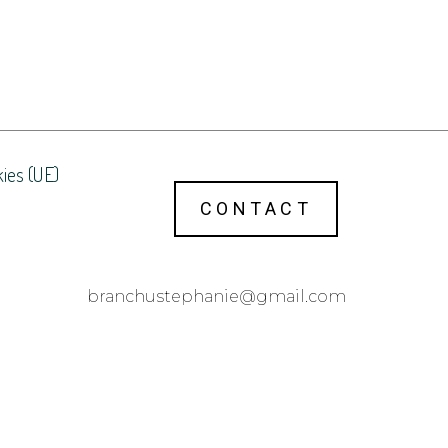
kies (UE)
CONTACT
@einahpetsuhcnarb
moc.liamg