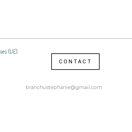
kies (UE)
CONTACT
@einahpetsuhcnarb
moc.liamg