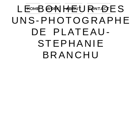
LE BONHEUR DES
HOME
WORK
ABOUT
CONTACT
UNS-PHOTOGRAPHE
DE PLATEAU-
STEPHANIE
BRANCHU