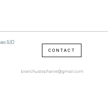
kies (UE)
CONTACT
@einahpetsuhcnarb
moc.liamg