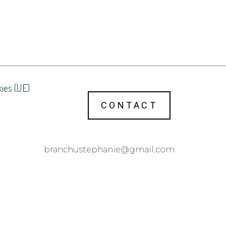
kies (UE)
CONTACT
@einahpetsuhcnarb
moc.liamg